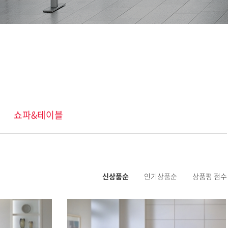
쇼파&테이블
신상품순
인기상품순
상품평 점수