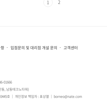
2
1
사항
입점문의 및 대리점 개설 문의
고객센터
-01666
고잔동, 남동테크노타워)
445호 ｜ 개인정보 책임자 : 표상열 ｜ borneo@nate.com