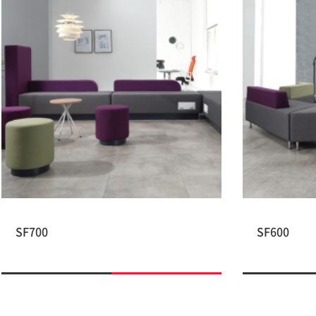
SF700
SF600