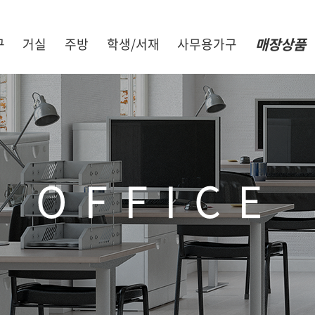
매장상품
구
거실
주방
학생/서재
사무용가구
OFFICE