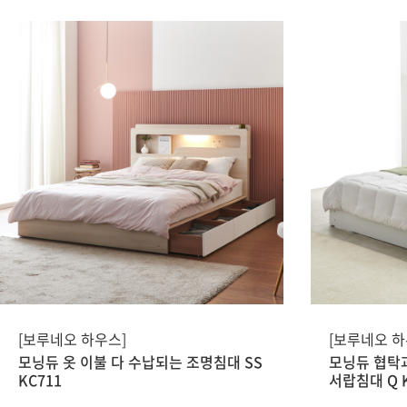
[보루네오 하우스]
[보루네오 하
모닝듀 옷 이불 다 수납되는 조명침대 SS
모닝듀 협탁과
KC711
서랍침대 Q K