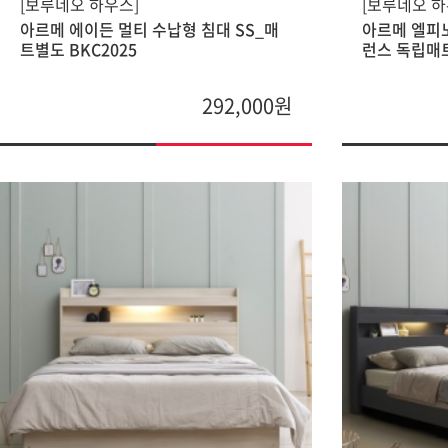
[보루네오 하우스]
[보루네오 하
아르메 에이든 멀티 수납형 침대 SS_매
아르메 엘피노
트별도 BKC2025
런스 독립매트
292,000원