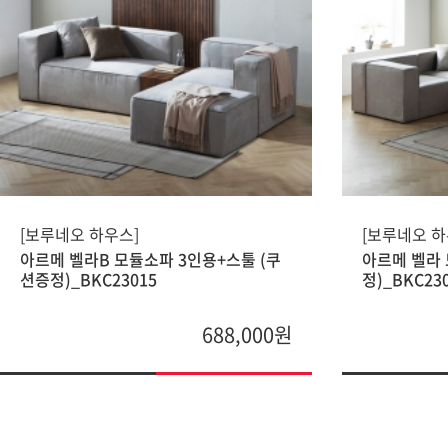
[보루네오 하우스]
[보루네오 하
아르메 벨라B 모듈소파 3인용+스툴 (쿠
아르메 벨라 
션증정)_BKC23015
정)_BKC23
688,000원