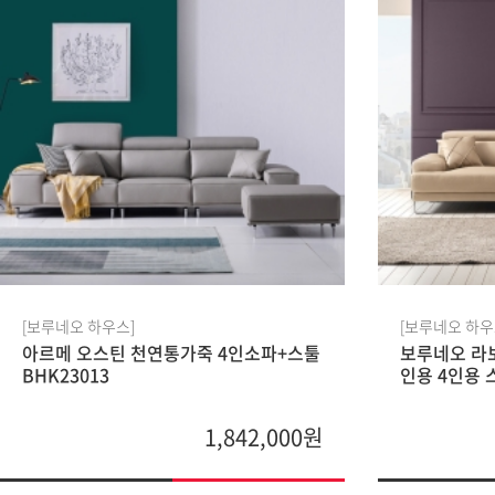
[보루네오 하우스]
[보루네오 하우
아르메 오스틴 천연통가죽 4인소파+스툴
보루네오 라보
BHK23013
인용 4인용 
1,842,000원