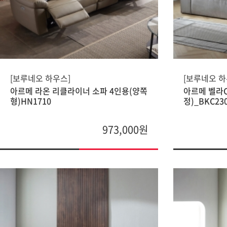
[보루네오 하우스]
[보루네오 하
아르메 라온 리클라이너 소파 4인용(양쪽
아르메 벨라C
형)HN1710
정)_BKC23
973,000원