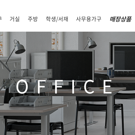
매장상품
구
거실
주방
학생/서재
사무용가구
OFFICE