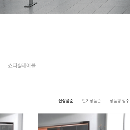
쇼파&테이블
신상품순
인기상품순
상품평 점수