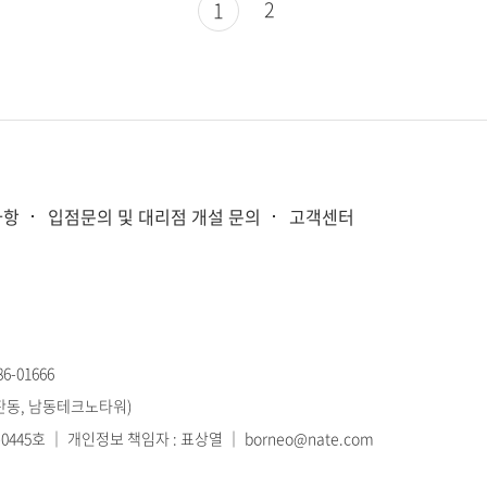
2
1
사항
입점문의 및 대리점 개설 문의
고객센터
-01666
고잔동, 남동테크노타워)
445호 ｜ 개인정보 책임자 : 표상열 ｜ borneo@nate.com